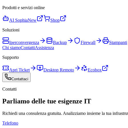
Prodotti e servizi online
AI Sophia
New
Shop
Soluzioni
Iperconvergenza
Backup
Firewall
Stampanti
Chi siamo
Contatti
Assistenza
Supporto
Apri Ticket
Desktop Remoto
Ecobox
Contattaci
Contatti
Parliamo delle tue esigenze IT
Richiedi una consulenza gratuita. Analizziamo insieme la tua infrastru
Telefono